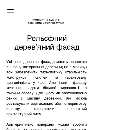
компактна кухня з
великими можливостями
Рельєфний
деревʼяний фасад
Усі наші дерев’яні фасади мають поверхню
зі шпону натуральної деревини( не з масиву)
аби забезпечити технологічну стабільність
конструкції полотен та гарантовану
довговічність у часі. Але іноді фасаду
хочеться надати більшої виразності та
глибини образу. Для цього ми застосовуємо
рейки з масиву деревини, які можна
розташувати вертикально або по периметру
фасаду, створюючи елегантний
архітектурний ритм.
Альтернативно поверхню можна зробити
більш фактурною за допомогою делікатних