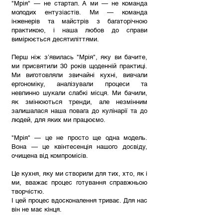
"Мрія" — не стартап. А ми — не команда
молодих ентузіастів. Ми — команда
інженерів та майстрів з багаторічною
практикою, і наша любов до справи
вимірюється десятиліттями.
Перш ніж з’явилась "Мрія", яку ви бачите,
ми присвятили 30 років щоденній практиці.
Ми виготовляли звичайні кухні, вивчали
ергономіку, аналізували процеси та
невпинно шукали слабкі місця. Ми бачили,
як змінюються тренди, але незмінним
залишалася наша повага до кулінарії та до
людей, для яких ми працюємо.
"Мрія" — це не просто ще одна модель.
Вона — це квінтесенція нашого досвіду,
очищена від компромісів.
Це кухня, яку ми створили для тих, хто, як і
ми, вважає процес готування справжньою
творчістю.
І цей процес вдосконалення триває. Для нас
він не має кінця.