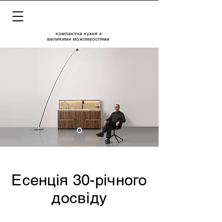
компактна кухня з
великими можливостями
Есенція 30-річного
досвіду