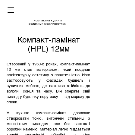
компактна кухня з
великими можливостями
Компакт-ламінат
(HPL) 12мм
Створений у 1950-х роках, компакт-ламінат
12 мм став матеріалом, який поєднав
архітектурну естетику з практичністю. Його
застосовують у фасадах будівель і
вуличних меблях, де важлива стійкість до
вологи, сонця та часу. Він зберігає свій
вигляд у будь-яку пору року — від морозу до
спеки.
У кухнях компакт-ламінат дозволяє
створювати тонкі, витончені стільниці з
монолітним виглядом, але без вартості
обробки каменю. Матеріал легко піддається
точній механічній обробці, а тіло