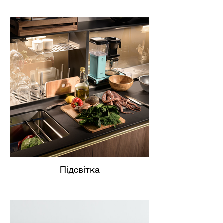
Підсвітка